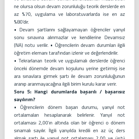
ne olursa olsun devam zorunluluğu teorik derslerde en
az %70, uygulama ve laboratuvarlarda ise en az
%80’dir.
• Devam şartlarını sağlayamayan öğrenciler yarıyıl
sonu sınavına alınmazlar ve kendilerine Devamsız
(NA) notu verilir. • Öğrencilerin devam durumları ilgili
öğretim elemanı tarafından izlenir ve değerlendirilir.
• Tekrarlanan teorik ve uygulamalı derslerde öğrenci
önceki dönemde devam koşulunu yerine getirmiş ise
ara sınavlara girmek şartı ile devam zorunluluğunun
aranıp aranmayacağına ilgili birim kurulu karar verir.
Soru 5: Hangi durumlarda başarılı / başarısız
sayılırım?
• Öğrencilerin dönem başarı durumu, yarıyıl not
ortalamaları hesaplanarak belirlenir. Yarıyıl not
ortalaması 2,00’ın altında olan bir öğrenci o dönem
sınamalı sayılır. İlgili yarıyılda kredili en az üç ders
almak şartı ile yarıyıl not ortalaması 2,00 ve üstü