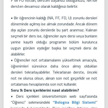
F ve FD notları, dersten başarısız olduğunuzu, NA ise
dersten devamsız olarak kaldığınızı belirtir.
• Bir öğrencinin kaldığı (NA, FF, FD, U) zorunlu dersleri
döneminde açılmış ise almak zorundadır. Ancak dönem
dışı açılan zorunlu derslerde bu şart aranmaz. Kalınan
seçmeli bir ders ise, öğrenciler aynı dersi veya bunların
yerine kayıtlı olduğu programın bölüm kurulunca
uygun görülen eşdeğer başka bir seçmeli dersi de
alabilirler.
• Öğrenciler not ortalamalarını yükseltmek amacıyla,
öğrenimleri süresince daha önce almış oldukları
dersleri tekrarlayabilirler. Tekrarlanan derste, önceki
not ne olursa olsun, alınan son not geçerlidir ve not
ortalaması hesaplarında son not kullanılır.
Soru 9: Ders içeriklerini nasıl alabilirim?
• Ders içerikleri üniversitemizin web sayfasında
“Öğrenci” sekmesindeki
‘‘Bologna Bilgi Sistemi’
’