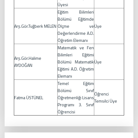
Üyesi
Eğitim Bilimleri
Bölümü Eğitimde
Arş.Gör.Tuğberk MELEN
Ölçme ve
Üye
Değerlendirme A.D.
Öğretim Elemanı
Matematik ve Fen
Bilimleri Eğitimi
Arş.Gör.Halime
Bölümü Matematik
Üye
AYDOĞAN
Eğitimi A.D. Öğretim
Elemanı
Temel Eğitim
Bölümü Sınıf
Öğrenci
Fatma ÜSTÜNEL
Öğretmenliği Lisans
Temsilci Üye
Programı 3. Sınıf
Öğrencisi