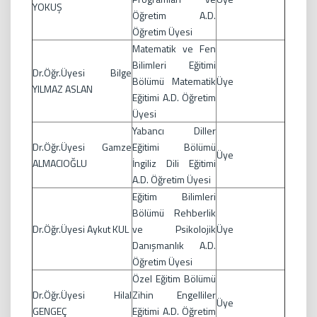
YOKUŞ
Öğretim A.D.
Öğretim Üyesi
Matematik ve Fen
Bilimleri Eğitimi
Dr.Öğr.Üyesi Bilge
Bölümü Matematik
Üye
YILMAZ ASLAN
Eğitimi A.D. Öğretim
Üyesi
Yabancı Diller
Dr.Öğr.Üyesi Gamze
Eğitimi Bölümü
Üye
ALMACIOĞLU
İngiliz Dili Eğitimi
A.D. Öğretim Üyesi
Eğitim Bilimleri
Bölümü Rehberlik
Dr.Öğr.Üyesi Aykut KUL
ve Psikolojik
Üye
Danışmanlık A.D.
Öğretim Üyesi
Özel Eğitim Bölümü
Dr.Öğr.Üyesi Hilal
Zihin Engelliler
Üye
GENGEÇ
Eğitimi A.D. Öğretim