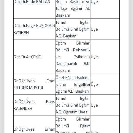
Doç.Dr.Kadir KAPLAN
Bölüm Başkanı ve
Üye
Türkçe Eğitimi AD
Başkanı
Temel Eğitim
Doç.Dr.Bilge KUŞDEMİR
Bölümü Sınıf Eğitimi
Üye
KAYIRAN
A.D. Başkanı
Eğitim Bilimleri
Bölümü Rehberlik
Doç.Dr.Ali ÇEKİÇ
ve Psikolojik
Üye
Danışmanlık A.D.
Başkanı
Özel Eğitim Bölümü
Dr.Öğr.Üyesi Emel
İşitme Engelliler
Üye
ERTÜRK MUSTUL
Eğitimi A.D. Başkanı
Temel Eğitim
Dr.Öğr.Üyesi Barış
Bölümü Sınıf Eğitimi
Üye
KALENDER
A.D. Öğretim Üyesi
Eğitim Bilimleri
Bölümü Eğitim
Dr.Öğr.Üyesi Erhan
Programları ve
Üye