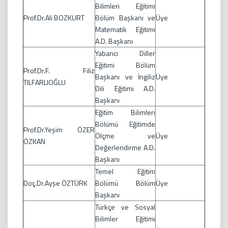
Bilimleri Eğitimi
Prof.Dr.Ali BOZKURT
Bölüm Başkanı ve
Üye
Matematik Eğitimi
A.D. Başkanı
Yabancı Diller
Eğitimi Bölüm
Prof.Dr.F. Filiz
Başkanı ve İngiliz
Üye
TILFARLIOĞLU
Dili Eğitimi A.D.
Başkanı
Eğitim Bilimleri
Bölümü Eğitimde
Prof.Dr.Yeşim ÖZER
Ölçme ve
Üye
ÖZKAN
Değerlendirme A.D.
Başkanı
Temel Eğitim
Doç.Dr.Ayşe ÖZTÜRK
Bölümü Bölüm
Üye
Başkanı
Türkçe ve Sosyal
Bilimler Eğitimi