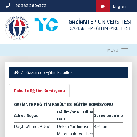
+90 342 3604372
English
GAZİANTEP
ÜNİVERSİTESİ
GAZİANTEP EĞİTİM FAKÜLTESİ
MENÜ
Gaziantep Eğitim Fakültesi
Fakülte Eğitim Komisyonu
GAZİANTEP EĞİTİM FAKÜLTESİ EĞİTİM KOMİSYONU
Bölüm/Ana Bilim
Adı ve Soyadı
Görevlendirme
Dalı
Doç.Dr.Ahmet BUĞA
Dekan Yardımcısı
Başkan
Matematik ve Fen