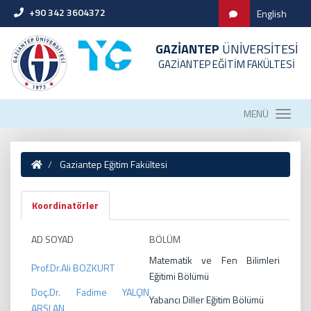
+90 342 3604372
English
GAZİANTEP
ÜNİVERSİTESİ
GAZİANTEP EĞİTİM FAKÜLTESİ
MENÜ
Gaziantep Eğitim Fakültesi
Koordinatörler
AD SOYAD
BÖLÜM
Matematik ve Fen Bilimleri
Prof.Dr.Ali BOZKURT
Eğitimi Bölümü
Doç.Dr. Fadime YALÇIN
Yabancı Diller Eğitim Bölümü
ARSLAN