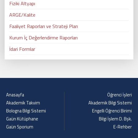
Fiziki Altyapı
ARGE/Kalite
Faaliyet Raporları ve Strateji Plan
Kurum İç Değerlendirme Raporları
İdari Formlar
Anasayfa
Öğrenci İşleri
Akademik Takvim
Akademik Bilgi Sistemi
Bologna Bilgi Sistemi
Engelli Öğrenci Birimi
Gaün Kütüphane
Bilgi İşlem D. Bşk.
Gaün Sporium
E-Rehber