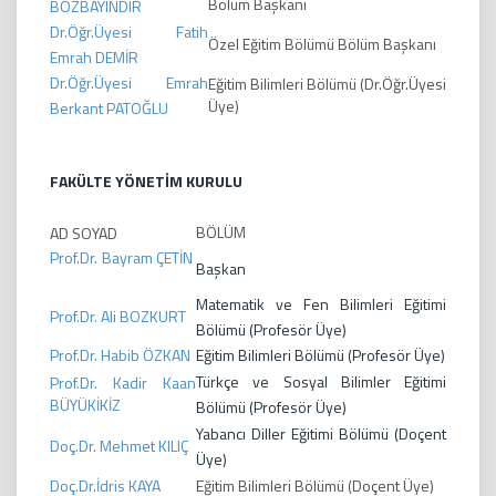
Bölüm Başkanı
BOZBAYINDIR
Dr.Öğr.Üyesi Fatih
Özel Eğitim Bölümü Bölüm Başkanı
Emrah DEMİR
Dr.Öğr.Üyesi Emrah
Eğitim Bilimleri Bölümü (Dr.Öğr.Üyesi
Üye)
Berkant PATOĞLU
FAKÜLTE YÖNETİM KURULU
BÖLÜM
AD SOYAD
Prof.Dr. Bayram ÇETİN
Başkan
Matematik ve Fen Bilimleri Eğitimi
Prof.Dr. Ali BOZKURT
Bölümü (Profesör Üye)
Prof.Dr. Habib ÖZKAN
Eğitim Bilimleri Bölümü (Profesör Üye)
Türkçe ve Sosyal Bilimler Eğitimi
Prof.Dr. Kadir Kaan
BÜYÜKİKİZ
Bölümü (Profesör Üye)
Yabancı Diller Eğitimi Bölümü (Doçent
Doç.Dr. Mehmet KILIÇ
Üye)
Doç.Dr.İdris KAYA
Eğitim Bilimleri Bölümü (Doçent Üye)