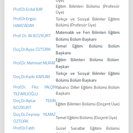
Üye)
Eğitim Bilimleri Bölümü (Profesör
Prof.Dr.Erdal BAY
Üye)
Prof.Dr.Ergün
Türkçe ve Sosyal Bilimler Eğitimi
Bölümü (Profesör Üye)
HAMZADAYI
Matematik ve Fen Bilimleri Eğitimi
Prof. Dr. Ali BOZKURT
Bölümü Bölüm Başkanı
Temel Eğitim Bölümü Bölüm
Doç.Dr.Ayşe ÖZTÜRK
Başkanıı
Eğitim Bilimleri Bölümü Bölüm
Prof.Dr. Mehmet MURAT
Başkan
Türkçe ve Sosyal Bilimler Eğitimi
Doç.Dr.Kadir KAPLAN
Bölümü Bölüm Başkanı
Prof.Dr. Filiz YALÇIN
Yabancı Diller Eğitimi Bölümü Bölüm
Başkanı
TILFARLIOĞLU
Doç.Dr.Aykar TEKİN
Eğitim Bilimleri Bölümü (Doçent Üye)
BOZKURT
Doç.Dr.Zeynep YILMAZ
Temel Eğitimi Bölümü (Doçent Üye)
ÖZTÜRK
Prof.Dr.Fatih
Güzel Sanatlar Eğitimi Bölümü