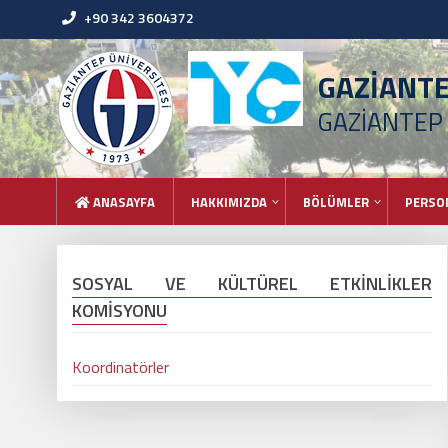
+90 342 3604372
GAZİANT
GAZİANTEP 
ANASAYFA
HAKKIMIZDA
BÖLÜMLER
PERSO
SOSYAL VE KÜLTÜREL ETKİNLİKLER
KOMİSYONU
Koordinatörler