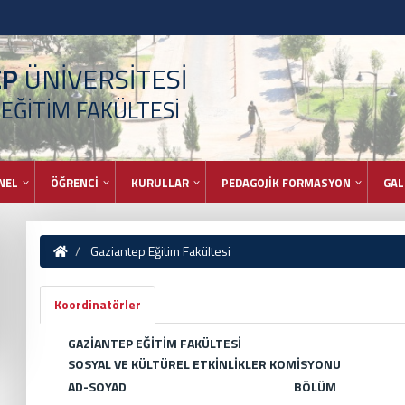
EP
ÜNİVERSİTESİ
EĞİTİM FAKÜLTESİ
NEL
ÖĞRENCİ
KURULLAR
PEDAGOJİK FORMASYON
GAL
Gaziantep Eğitim Fakültesi
Koordinatörler
GAZİANTEP EĞİTİM FAKÜLTESİ
SOSYAL VE KÜLTÜREL ETKİNLİKLER KOMİSYONU
AD-SOYAD
BÖLÜM