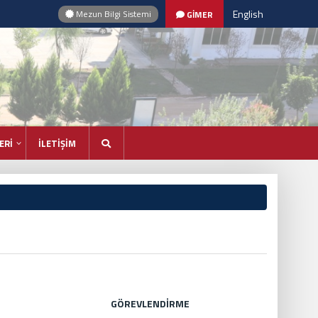
English
Mezun Bilgi Sistemi
GİMER
ERİ
İLETİŞİM
GÖREVLENDİRME