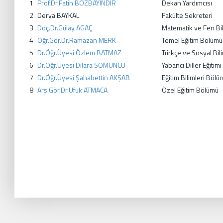
1
Prof.Dr.Fatih BOZBAYINDIR
Dekan Yardımcısı
2
Derya BAYKAL
Fakülte Sekreteri
3
Doç.Dr.Gülay AGAÇ
Matematik ve Fen Bil
4
Öğr.Gör.Dr.Ramazan MERK
Temel Eğitim Bölümü
5
Dr.Öğr.Üyesi Özlem BATMAZ
Türkçe ve Sosyal Bil
6
Dr.Öğr.Üyesi Dilara SOMUNCU
Yabancı Diller Eğitim
7
Dr.Öğr.Üyesi Şahabettin AKŞAB
Eğitim Bilimleri Bölü
8
Arş.Gör.Dr.Ufuk ATMACA
Özel Eğitim Bölümü