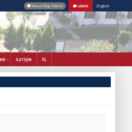
English
Mezun Bilgi Sistemi
GİMER
ERİ
İLETİŞİM