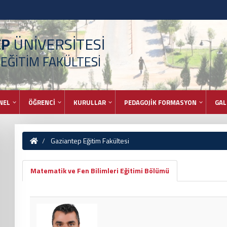
EP
ÜNİVERSİTESİ
EĞİTİM FAKÜLTESİ
NEL
ÖĞRENCİ
KURULLAR
PEDAGOJİK FORMASYON
GAL
Gaziantep Eğitim Fakültesi
Matematik ve Fen Bilimleri Eğitimi Bölümü