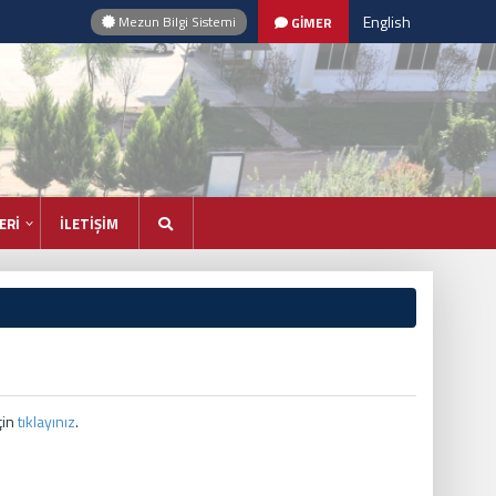
English
Mezun Bilgi Sistemi
GİMER
ERİ
İLETİŞİM
çin
tıklayınız
.