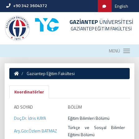
+90 342 3604372
English
GAZİANTEP
ÜNİVERSİTESİ
GAZİANTEP EĞİTİM FAKÜLTESİ
MENÜ
Gaziantep Eğitim Fakültesi
Koordinatörler
AD SOYAD
BÖLÜM
Doç.Dr. İdris KAYA
Eğitim Bilimleri Bölümü
Türkçe ve Sosyal Bilimler
Arş.Gör.Özlem BATMAZ
Eğitimi Bölümü