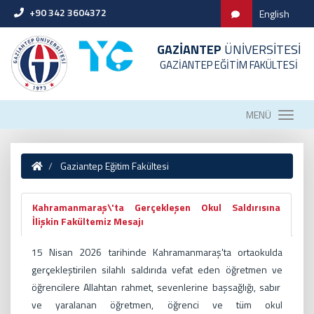
+90 342 3604372
English
GAZİANTEP
ÜNİVERSİTESİ
GAZİANTEP EĞİTİM FAKÜLTESİ
MENÜ
Gaziantep Eğitim Fakültesi
Kahramanmaraş\'ta Gerçekleşen Okul Saldırısına
İlişkin Fakültemiz Mesajı
15 Nisan 2026 tarihinde Kahramanmaraş'ta ortaokulda
gerçekleştirilen silahlı saldırıda vefat eden öğretmen ve
öğrencilere Allahtan rahmet, sevenlerine başsağlığı, sabır
ve yaralanan öğretm
en, öğrenci ve tüm okul