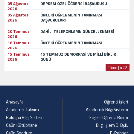
05 Ağustos
DEPREM ÖZEL ÖĞRENCİ BAŞVURUSU
2026
05 Ağustos
ÖNCEKİ ÖĞRENMENİN TANINMASI
2026
BAŞVURULARI
20 Temmuz
DAHİLİ TELEFONLARIN GÜNCELLENMESİ
2026
16 Temmuz
ÖNCEKİ ÖĞRENMENİN TANINMASI
2026
15 Temmuz
15 TEMMUZ DEMOKRASİ VE MİLLİ BİRLİK
2026
GÜNÜ
Tümü | 422
Anasayfa
Öğrenci İşleri
Akademik Takvim
Akademik Bilgi Sistemi
Bologna Bilgi Sistemi
Engelli Öğrenci Birimi
Gaün Kütüphane
Bilgi İşlem D. Bşk.
Gaün Sporium
E-Rehber